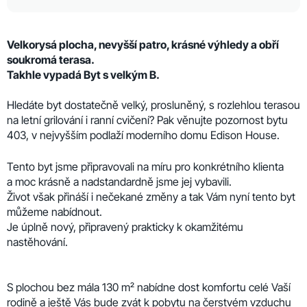
Velkorysá plocha, nevyšší patro, krásné výhledy a obří
soukromá terasa.
Takhle vypadá Byt s velkým B.
Hledáte byt dostatečně velký, prosluněný, s rozlehlou terasou
na letní grilování i ranní cvičení? Pak věnujte pozornost bytu
403, v nejvyšším podlaží moderního domu Edison House.
Tento byt jsme připravovali na míru pro konkrétního klienta
a moc krásně a nadstandardně jsme jej vybavili.
Život však přináší i nečekané změny a tak Vám nyní tento byt
můžeme nabídnout.
Je úplně nový, připravený prakticky k okamžitému
nastěhování.
S plochou bez mála
130 m² nabídne dost komfortu celé Vaší
rodině a ještě Vás bude zvát k pobytu na čerstvém vzduchu