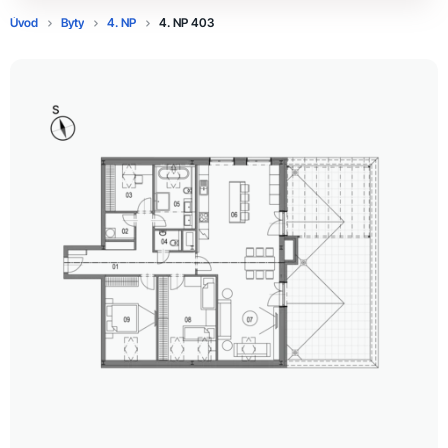
Úvod
Byty
4. NP
4. NP 403