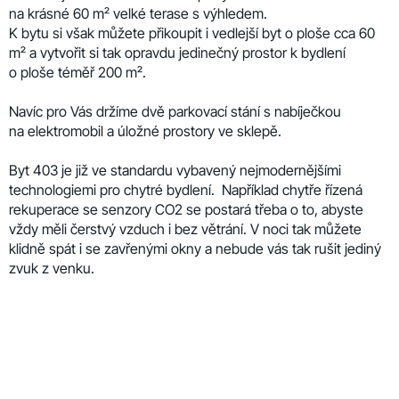
na krásné 60 m² velké terase s výhledem.
K bytu si však můžete přikoupit i vedlejší byt o ploše cca 60
m² a vytvořit si tak opravdu jedinečný prostor k bydlení
o ploše téměř 200 m².
Navíc pro Vás držíme dvě parkovací stání s nabíječkou
na elektromobil a úložné prostory ve sklepě.
Byt 403 je již ve standardu
vybavený nejmodernějšími
technologiemi pro chytré bydlení. Například c
hytře řízená
rekuperace se senzory CO2 se postará třeba o to, abyste
vždy měli čerstvý vzduch i bez větrání. V noci tak můžete
klidně spát i se zavřenými okny a nebude vás tak rušit jediný
zvuk z venku.
Necháte se zlákat k relaxaci v komfortu a bezpečnosti,
které Edison House nabízí?
Edison House je nejchytřejší dům v Brně a taky jeden
z nejúspornějších.