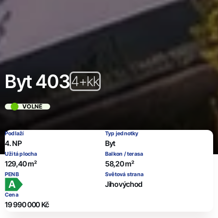
Byt 403
4+kk
VOLNÉ
Podlaží
Typ jednotky
4. NP
Byt
Užitá plocha
Balkon / terasa
129,40 m²
58,20 m²
PENB
Světová strana
Jihovýchod
Cena
19 990 000 Kč